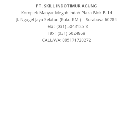
PT. SKILL INDOTIMUR AGUNG
Komplek Manyar Megah Indah Plaza Blok B-14
Jl. Ngagel Jaya Selatan (Ruko RMI) – Surabaya 60284
Telp : (031) 5043125-8
Fax : (031) 5024868
CALL/WA: 085171720272
tags : Destoner Series, Pabrik Destoner Series,
distributor Destoner Series, supplier Destoner Series,
Destoner Series surabaya, Destoner Series indonesia,
Destoner Series murah, Destoner Series jakarta, toko
Destoner Series, agen Destoner Series, agen tunggal
Destoner Series, jual Destoner Series, harga Destoner
Series, jual Destoner Series surabaya, harga Destoner
Series surabaya
tags:
www.berkatjayateknik.com
,
www.irsamphotography.com
,
www.alfatri
mitra.com
,
www.palangparkirindonesia.co.id
,
www.kalibrasialatsurvey.com
,
www.dirtajayasurvey.net
,
www.dealersuzukimobilsidoarjosurabaya.com
,
w
ww.indonesiasurvey.biz
,
www.pulaupramuka-